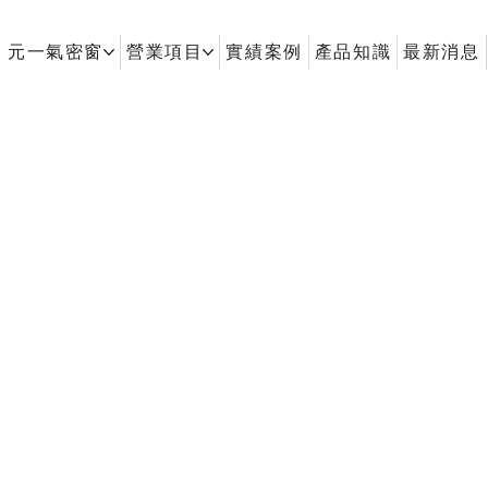
元一氣密窗
營業項目
實績案例
產品知識
最新消息
客製化鋁擠型｜氣密窗