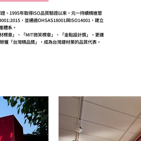
S認證、1995年取得ISO品質驗證以來，元一持續精進管
001:2015，並通過OHSAS18001與ISO14001，建立
產體系。
材標章」、「MIT微笑標章」、「金點設計獎」，更連
品榮獲「台灣精品獎」，成為台灣建材業的品質代表。