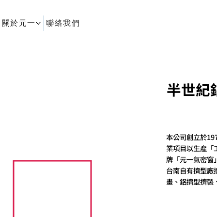
關於元一
聯絡我們
半世紀
本公司創立於19
業項目以生產「
牌「元一氣密窗
台南自有擠型廠
畫、鋁擠型擠製