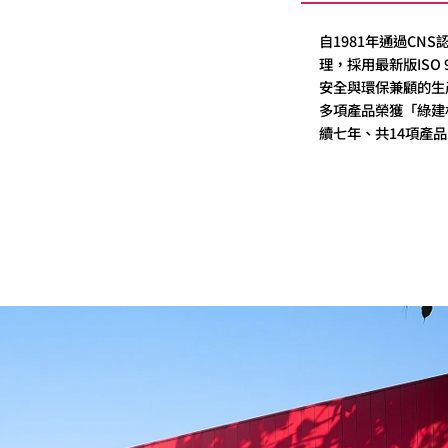
自1981年通過CN
理，採用最新版ISO 9
安全與環保兼顧的生
多項產品榮獲「綠建
續七年、共14項產