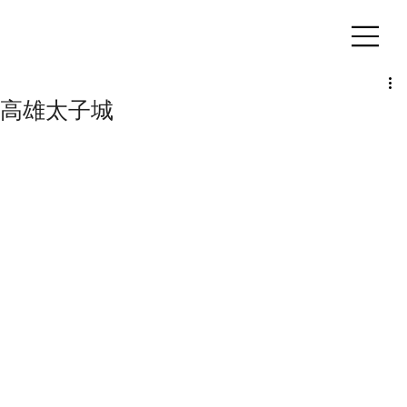
客製化鋁擠型｜氣密窗
高雄太子城