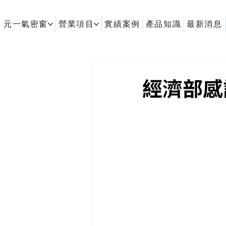
元一氣密窗
營業項目
實績案例
產品知識
最新消息
客製化鋁擠型｜氣密窗
經濟部感