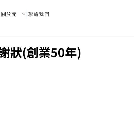
關於元一
聯絡我們
謝狀(創業50年)