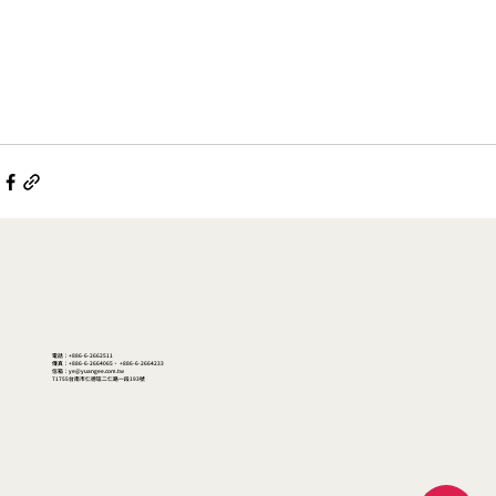
電話：+886-6-2662511
傳真：+886-6-2664065、 +886-6-2664233
信箱：ye@yuangee.com.tw
71755台南市仁德區二仁路一段193號