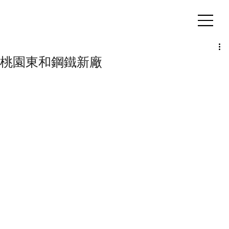
客製化鋁擠型｜氣密窗
桃園東和鋼鐵新廠