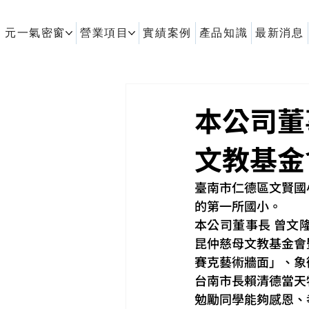
元一氣密窗
營業項目
實績案例
產品知識
最新消息
客製化鋁擠型｜氣密窗
本公司董
文教基金
臺南市仁德區文賢國
的第一所國小。
本公司董事長 曾文
昆仲慈母文教基金會
賽克藝術牆面」、象
台南市長賴清德當天
勉勵同學能夠感恩、