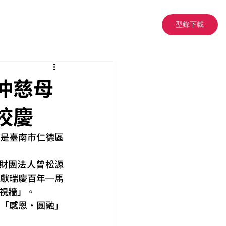
型錄下載
仲慈母
校慶
，是臺南市仁德區
財團法人曾松源
獻瑞慶百年─馬
視牆」。
「感恩‧圓融」