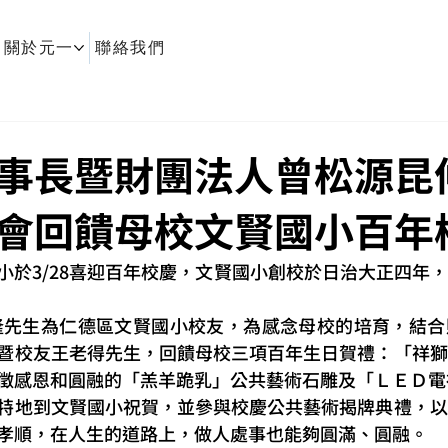
關於元一
聯絡我們
事長暨財團法人曾松源昆
會回饋母校文賢國小百年
小於3/28喜迎百年校慶，文賢國小創校於日治大正四年
隆先生為仁德區文賢國小校友，為感念母校的培育，結合
暨校友王老得先生，回饋母校三項百年生日賀禮：「祥獅
徵感恩和圓融的「羔羊跪乳」公共藝術石雕及「ＬＥＤ電
特地到文賢國小祝賀，並參與校慶公共藝術揭牌典禮，以
孝順，在人生的道路上，做人處事也能夠圓滿、圓融。