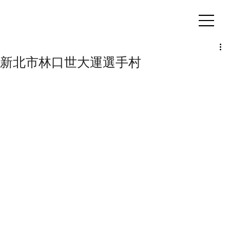
客製化鋁擠型｜氣密窗
新北市林口世大運選手村