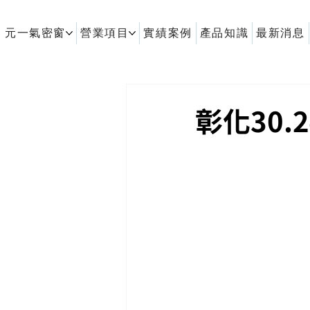
元一氣密窗
營業項目
實績案例
產品知識
最新消息
客製化鋁擠型｜氣密窗
彰化30.