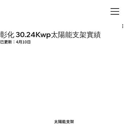
客製化鋁擠型｜氣密窗
彰化 30.24Kwp太陽能支架實績
已更新：
4月10日
太陽能支架