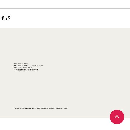
電話：+886-6-2662511
傳真：+886-6-2664065、 +886-6-2664233
信箱：ye@yuangee.com.tw
71755台南市仁德區二仁路一段193號
Copyright © 元一實業股份有限公司. All rights reserved.Designed by 47branddesign.