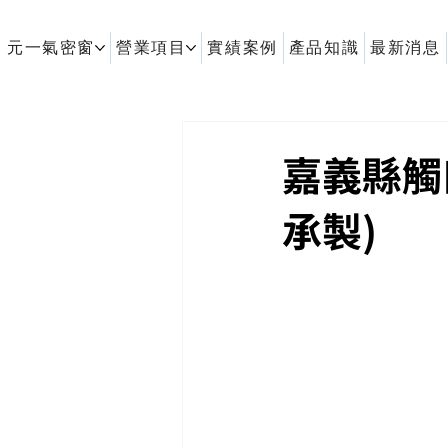
元一氣密窗
營業項目
實績案例
產品知識
最新消息
客製化鋁擠型｜氣密窗
嘉義縣觸
承製)