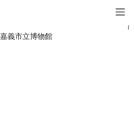
客製化鋁擠型｜氣密窗
嘉義市立博物館