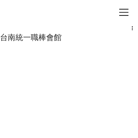
客製化鋁擠型｜氣密窗
台南統一職棒會館