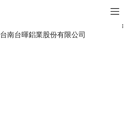
客製化鋁擠型｜氣密窗
台南台暉鋁業股份有限公司