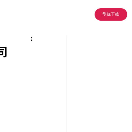
型錄下載
司