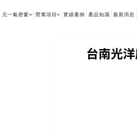
元一氣密窗
營業項目
實績案例
產品知識
最新消息
客製化鋁擠型｜氣密窗
台南光洋