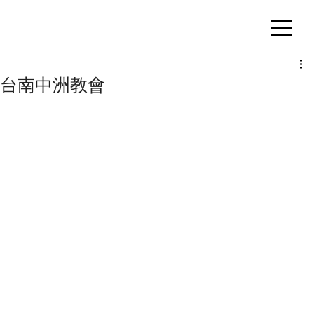
客製化鋁擠型｜氣密窗
台南中洲教會