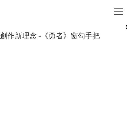
客製化鋁擠型｜氣密窗
創作新理念 -《勇者》窗勾手把