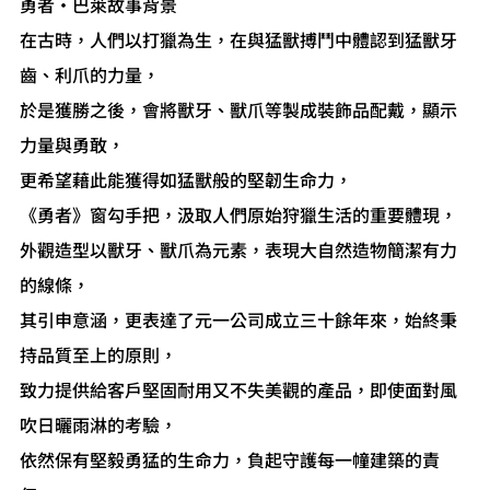
勇者‧巴萊故事背景
在古時，人們以打獵為生，在與猛獸搏鬥中體認到猛獸牙
齒、利爪的力量，
於是獲勝之後，會將獸牙、獸爪等製成裝飾品配戴，顯示
力量與勇敢，
更希望藉此能獲得如猛獸般的堅韌生命力，
《勇者》窗勾手把，汲取人們原始狩獵生活的重要體現，
外觀造型以獸牙、獸爪為元素，表現大自然造物簡潔有力
的線條，
其引申意涵，更表達了元一公司成立三十餘年來，始終秉
持品質至上的原則，
致力提供給客戶堅固耐用又不失美觀的產品，即使面對風
吹日曬雨淋的考驗，
依然保有堅毅勇猛的生命力，負起守護每一幢建築的責