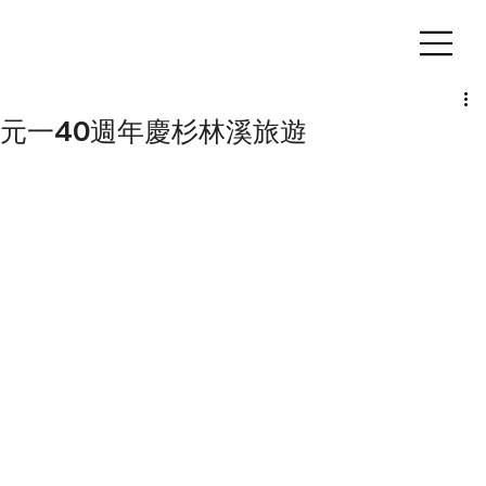
客製化鋁擠型｜氣密窗
元一40週年慶杉林溪旅遊