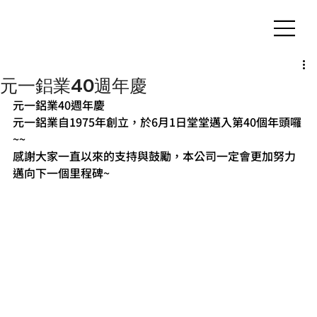
客製化鋁擠型｜氣密窗
元一鋁業40週年慶
元一鋁業40週年慶
元一鋁業自1975年創立，於6月1日堂堂邁入第40個年頭囉
~~
感謝大家一直以來的支持與鼓勵，本公司一定會更加努力
邁向下一個里程碑~