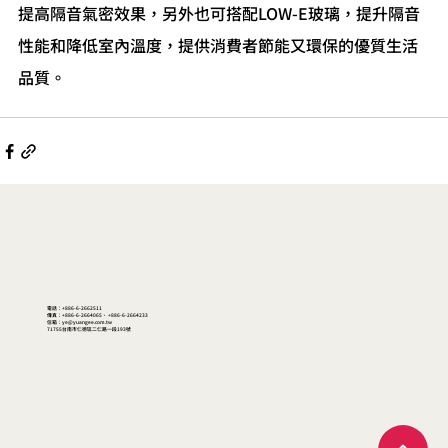
提高隔音氣密效果，另外也可搭配LOW-E玻璃，提升隔音
性能和降低室內溫度，提供消費者節能又環保的優質生活
品質。
電話：+886-6-2662511
傳真：+886-6-2664065、 +886-6-2664233
信箱：ye@yuangee.com.tw
71755台南市仁德區二仁路一段193號