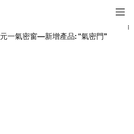
客製化鋁擠型｜氣密窗
元一氣密窗—新增產品: “氣密門”