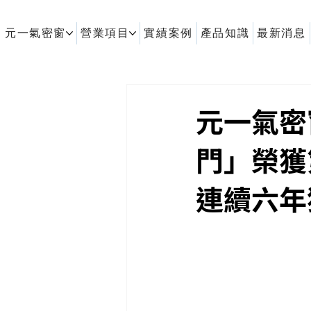
元一氣密窗
營業項目
實績案例
產品知識
最新消息
客製化鋁擠型｜氣密窗
元一氣密窗
門」榮獲
連續六年