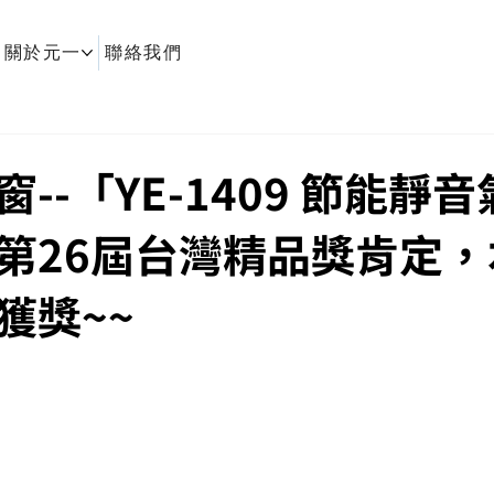
關於元一
聯絡我們
--「YE-1409 節能靜
第26屆台灣精品獎肯定，
獲獎~~