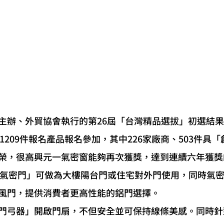
主辦、外貿協會執行的第26屆「台灣精品選拔」初選結果於
商、1209件報名產品報名參加，其中226家廠商、503件具
榮，很高興元一氣密窗能夠再次獲獎，達到連續六年獲獎
風門，提供消費者更高性能的鋁門選擇。
門弓器」開啟門扇，不但安全並可保持線條美感。同時針