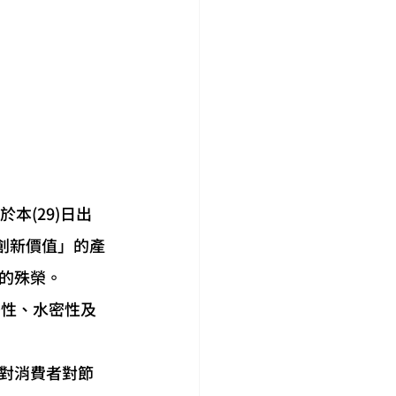
本(29)日出
「創新價值」的產
的殊榮。
對消費者對節