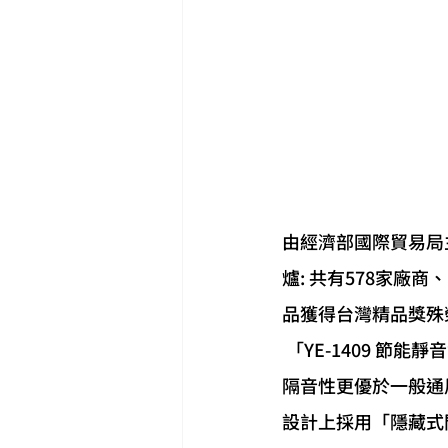
由經濟部國際貿易局
爐: 共有578家廠
品獲得台灣精品獎殊
 「YE-1409 節能靜音氣密門」可做為大樓陽台門或住宅對外門使用，同時氣密性、水密性及
隔音性更優於一般通
設計上採用「隱藏式