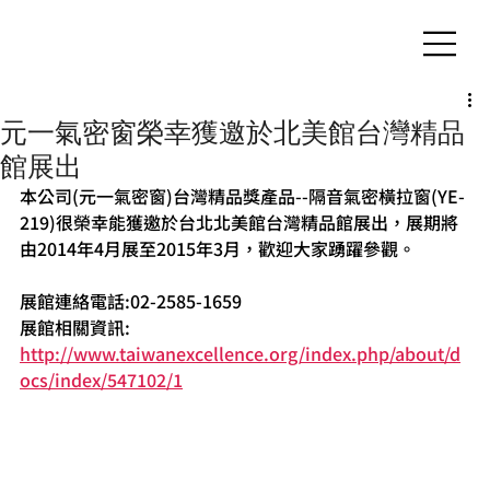
客製化鋁擠型｜氣密窗
元一氣密窗榮幸獲邀於北美館台灣精品
館展出
本公司(元一氣密窗)台灣精品獎產品--隔音氣密橫拉窗(YE-
219)很榮幸能獲邀於台北北美館台灣精品館展出，展期將
由2014年4月展至2015年3月，歡迎大家踴躍參觀。
展館連絡電話:02-2585-1659
展館相關資訊: 
http://www.taiwanexcellence.org/index.php/about/d
ocs/index/547102/1