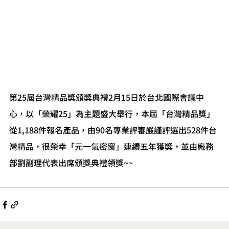
第25屆台灣精品獎頒獎典禮2月15日於台北國際會議中
心，以「榮耀25」為主題盛大舉行，本屆「台灣精品獎」
從1,188件報名產品，由90名專業評審嚴謹評選出528件台
灣精品，很榮幸「元一氣密窗」連續五年獲獎，並由廠務
部劉副理代表出席頒獎典禮領獎~~