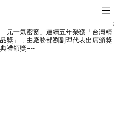
客製化鋁擠型｜氣密窗
「元一氣密窗」連續五年榮獲「台灣精
品獎」，由廠務部劉副理代表出席頒獎
典禮領獎~~