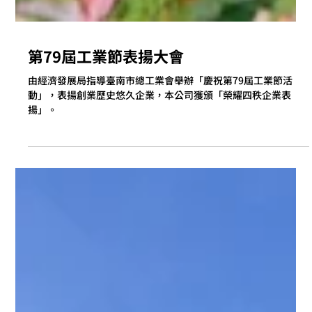
第79屆工業節表揚大會
由經濟發展局指導臺南市總工業會舉辦「慶祝第79屆工業節活
動」，表揚創業歷史悠久企業，本公司獲頒「榮耀四秩企業表
揚」。