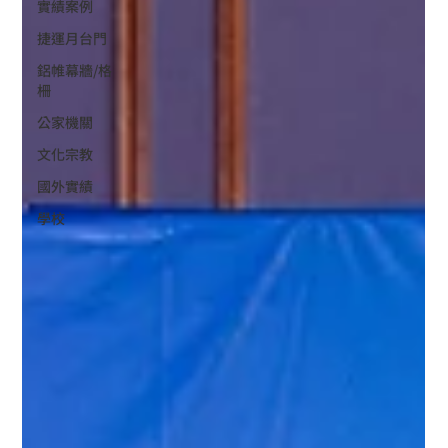
實績案例
捷運月台門
鋁帷幕牆/格
柵
公家機關
文化宗教
國外實績
學校