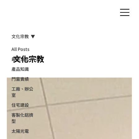
客製化鋁擠型｜氣密窗
文化宗教
All Posts
文化宗教
最新消息
產品知識
門窗實績
工廠、辦公
室
住宅建設
客製化鋁擠
型
太陽光電