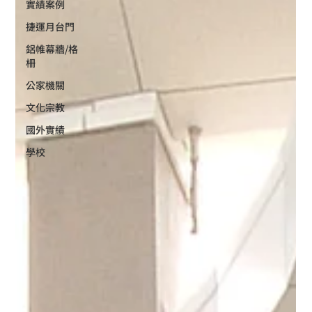
實績案例
捷運月台門
鋁帷幕牆/格
柵
公家機關
文化宗教
國外實績
學校