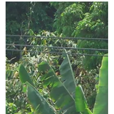
嘉義林業(僑鼎金屬案件)