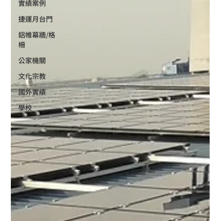
實績案例
捷運月台門
鋁帷幕牆/格
柵
公家機關
文化宗教
國外實績
學校