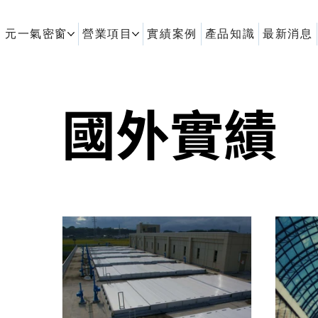
元一氣密窗
營業項目
實績案例
產品知識
最新消息
客製化鋁擠型｜氣密窗
國外實績